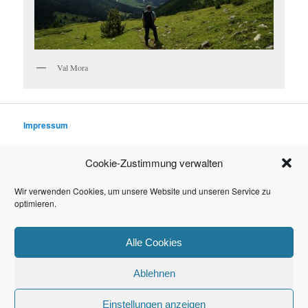
Val Mora
Impressum
Datenschutzerklärung
Cookie-Zustimmung verwalten
Rechtliche Hinweise (Disclaimer)
Wir verwenden Cookies, um unsere Website und unseren Service zu
optimieren.
© 2016–2026 TIMO WINTER
Alle Cookies
Ablehnen
Datenschutzerklärung
Stolz präsentiert von WordPress
Einstellungen anzeigen