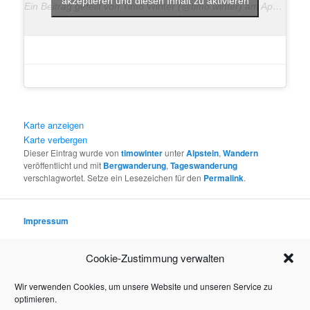
akzeptieren und diesen Inhalt zu aktivieren
Ein Beitrag geteilt von
Timo Winter
(@timo.winter) am
Apr 30, 2018 um 11:16 PDT
Karte anzeigen
Karte verbergen
Dieser Eintrag wurde von
timowinter
unter
Alpstein
,
Wandern
veröffentlicht und mit
Bergwanderung
,
Tageswanderung
verschlagwortet. Setze ein Lesezeichen für den
Permalink
.
Impressum
Datenschutzerklärung
Cookie-Zustimmung verwalten
Klicke hier, um Marketing-Cookie
Rechtliche Hinweise (Disclaimer)
akzeptieren und diesen Inhalt zu akt
Wir verwenden Cookies, um unsere Website und unseren Service zu
optimieren.