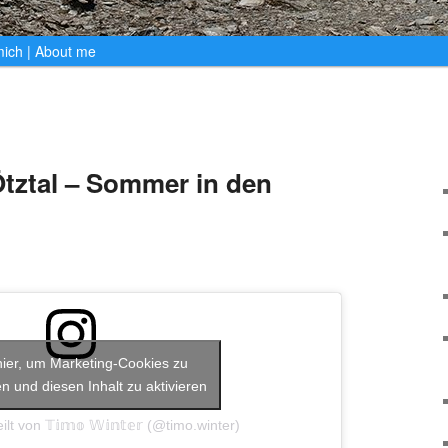
ich | About me
Ötztal – Sommer in den
hier, um Marketing-Cookies zu
n und diesen Inhalt zu aktivieren
lt von 𝕋𝕚𝕞𝕠 𝕎𝕚𝕟𝕥𝕖𝕣 (@timo.winter)