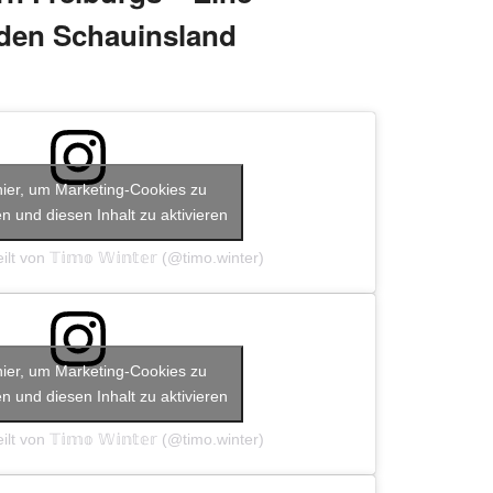
den Schauinsland
hier, um Marketing-Cookies zu
n und diesen Inhalt zu aktivieren
lt von 𝕋𝕚𝕞𝕠 𝕎𝕚𝕟𝕥𝕖𝕣 (@timo.winter)
hier, um Marketing-Cookies zu
n und diesen Inhalt zu aktivieren
lt von 𝕋𝕚𝕞𝕠 𝕎𝕚𝕟𝕥𝕖𝕣 (@timo.winter)