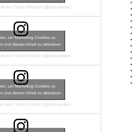
lt von 𝕋𝕚𝕞𝕠 𝕎𝕚𝕟𝕥𝕖𝕣 (@timo.winter)
hier, um Marketing-Cookies zu
n und diesen Inhalt zu aktivieren
lt von 𝕋𝕚𝕞𝕠 𝕎𝕚𝕟𝕥𝕖𝕣 (@timo.winter)
hier, um Marketing-Cookies zu
n und diesen Inhalt zu aktivieren
lt von 𝕋𝕚𝕞𝕠 𝕎𝕚𝕟𝕥𝕖𝕣 (@timo.winter)