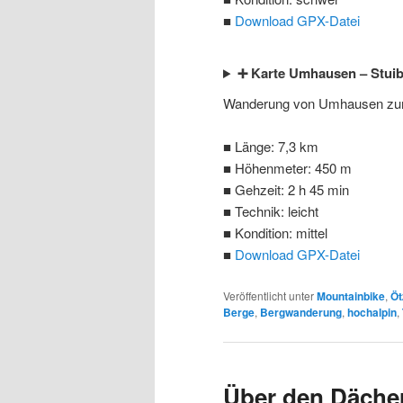
■
Download GPX-Datei
➕ Karte Umhausen – Stuib
Wanderung von Umhausen zum
■ Länge: 7,3 km
■ Höhenmeter: 450 m
■ Gehzeit: 2 h 45 min
■ Technik: leicht
■ Kondition: mittel
■
Download GPX-Datei
Veröffentlicht unter
Mountainbike
,
Öt
Berge
,
Bergwanderung
,
hochalpin
,
Über den Dächer