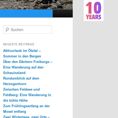
S
u
c
h
NEUESTE BEITRÄGE
e
Aktivurlaub im Ötztal –
n
Sommer in den Bergen
Über den Dächern Freiburgs –
Eine Wanderung auf den
Schauinsland
Rundumblick auf dem
Herzogenhorn
Zwischen Feldsee und
Feldberg: Eine Wanderung in
die kühle Höhe
Zum Frühlingsanfang an der
Mosel entlang
Zwei Wintertage, zwei Orte –