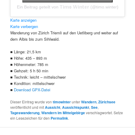
Ein Beitrag geteilt von 𝕋𝕚𝕞𝕠 𝕎𝕚𝕟𝕥𝕖𝕣 (@timo.winter)
Klicke hier, um Marketing-Cookie
Klicke hier, um Marketing-Cookie
Karte anzeigen
akzeptieren und diesen Inhalt zu akt
Karte verbergen
akzeptieren und diesen Inhalt zu akt
Wanderung von Zürich Triemli auf den Uetliberg und weiter auf
dem Albis bis zum Sihlwald.
■ Länge: 21,5 km
■ Höhe: 435 – 893 m
■ Höhenmeter: 785 m
■ Gehzeit: 5 h 50 min
■ Technik: leicht – mittelschwer
■ Kondition: mittelschwer
■
Download GPX-Datei
Dieser Eintrag wurde von
timowinter
unter
Wandern
,
Zürichsee
veröffentlicht und mit
Aussicht
,
Aussichtspunkt
,
See
,
Tageswanderung
,
Wandern im Mittelgebirge
verschlagwortet. Setze
ein Lesezeichen für den
Permalink
.