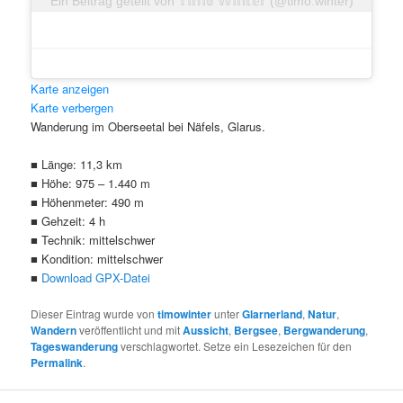
Ein Beitrag geteilt von 𝕋𝕚𝕞𝕠 𝕎𝕚𝕟𝕥𝕖𝕣 (@timo.winter)
Karte anzeigen
Karte verbergen
Wanderung im Oberseetal bei Näfels, Glarus.
■ Länge: 11,3 km
■ Höhe: 975 – 1.440 m
■ Höhenmeter: 490 m
■ Gehzeit: 4 h
■ Technik: mittelschwer
■ Kondition: mittelschwer
Klicke hier, um Marketing-Cookie
■
Download GPX-Datei
akzeptieren und diesen Inhalt zu akt
Dieser Eintrag wurde von
timowinter
unter
Glarnerland
,
Natur
,
Wandern
veröffentlicht und mit
Aussicht
,
Bergsee
,
Bergwanderung
,
Tageswanderung
verschlagwortet. Setze ein Lesezeichen für den
Permalink
.