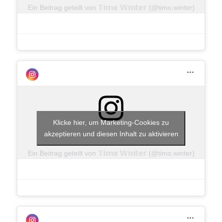
Ein Beitrag geteilt von 𝕋𝕚𝕞𝕠 𝕎𝕚𝕟𝕥𝕖𝕣 (@timo.winter)
Klicke hier, um Marketing-Cookies zu
akzeptieren und diesen Inhalt zu aktivieren
Ein Beitrag geteilt von 𝕋𝕚𝕞𝕠 𝕎𝕚𝕟𝕥𝕖𝕣 (@timo.winter)