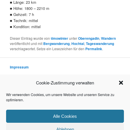
■ Länge: 23 km
■ Höhe: 1800 – 2210 m
■ Gehzeit: 7 h
■ Technik: mittel
■ Kondition: mittel
Dieser Eintrag wurde von
timowinter
unter
Oberengadin
,
Wandern
veröffentlicht und mit
Bergwanderung
,
Hochtal
,
Tageswanderung
verschlagwortet. Setze ein Lesezeichen für den
Permalink
.
Impressum
Datenschutzerklärung
Cookie-Zustimmung verwalten
Rechtliche Hinweise (Disclaimer)
Wir verwenden Cookies, um unsere Website und unseren Service zu
optimieren.
© 2016–2026 TIMO WINTER
Alle Cookies
Ablehnen