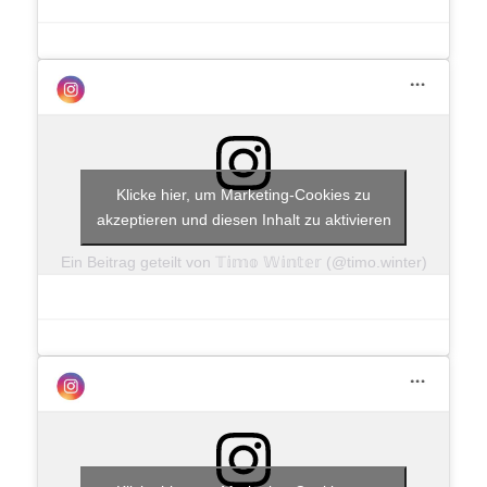
Klicke hier, um Marketing-Cookies zu
akzeptieren und diesen Inhalt zu aktivieren
Ein Beitrag geteilt von 𝕋𝕚𝕞𝕠 𝕎𝕚𝕟𝕥𝕖𝕣 (@timo.winter)