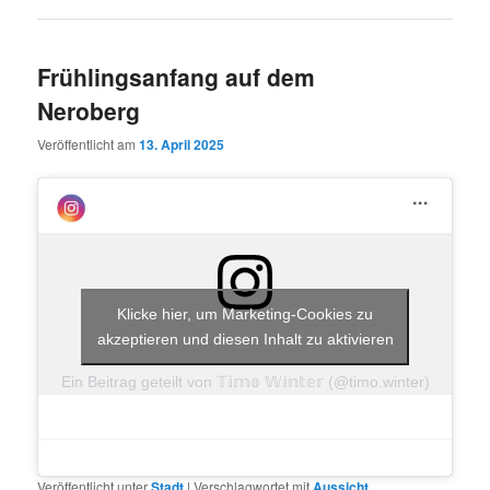
Frühlingsanfang auf dem
Neroberg
Veröffentlicht am
13. April 2025
Klicke hier, um Marketing-Cookies zu
akzeptieren und diesen Inhalt zu aktivieren
Ein Beitrag geteilt von 𝕋𝕚𝕞𝕠 𝕎𝕚𝕟𝕥𝕖𝕣 (@timo.winter)
Veröffentlicht unter
Stadt
|
Verschlagwortet mit
Aussicht
,