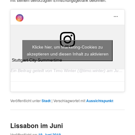
mit seinem bevorzugten Erfrischungsgetränk belohnen.
Klicke hier, um Marketing-Cookies zu
akzeptieren und diesen Inhalt zu aktivieren
Stuttgart City Summertime
Ein Beitrag geteilt von
Timo Winter
(@timo.winter) am
Jun 28, 2019 um 11:20 PDT
Veröffentlicht unter
Stadt
|
Verschlagwortet mit
Aussichtspunkt
Lissabon im Juni
Veröffentlicht am
19. Juni 2019