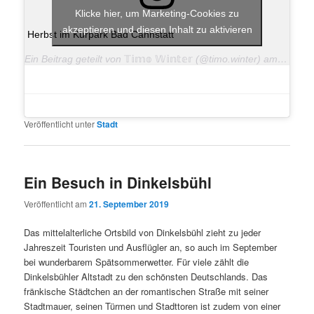
Klicke hier, um Marketing-Cookies zu
akzeptieren und diesen Inhalt zu aktivieren
Herbst im Kurpark Bad Cannstatt
Ein Beitrag geteilt von
𝕋𝕚𝕞𝕠 𝕎𝕚𝕟𝕥𝕖𝕣
(@timo.winter) am
Okt 22
Veröffentlicht unter
Stadt
Ein Besuch in Dinkelsbühl
Veröffentlicht am
21. September 2019
Das mittelalterliche Ortsbild von Dinkelsbühl zieht zu jeder
Jahreszeit Touristen und Ausflügler an, so auch im September
bei wunderbarem Spätsommerwetter. Für viele zählt die
Dinkelsbühler Altstadt zu den schönsten Deutschlands. Das
fränkische Städtchen an der romantischen Straße mit seiner
Stadtmauer, seinen Türmen und Stadttoren ist zudem von einer