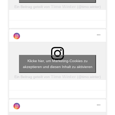
Ein Beitrag geteilt von 𝕋𝕚𝕞𝕠 𝕎𝕚𝕟𝕥𝕖𝕣 (@timo.winter)
Klicke hier, um Marketing-Cookies zu
akzeptieren und diesen Inhalt zu aktivieren
Ein Beitrag geteilt von 𝕋𝕚𝕞𝕠 𝕎𝕚𝕟𝕥𝕖𝕣 (@timo.winter)