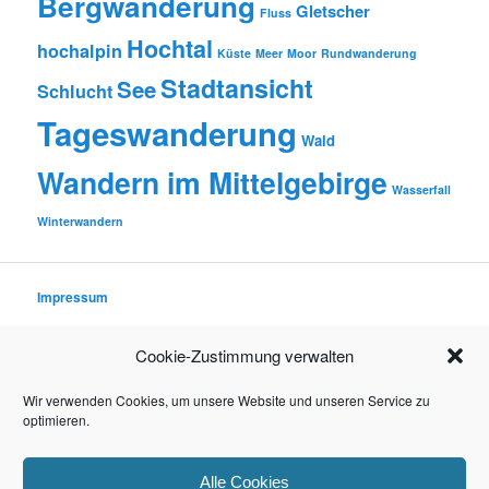
Bergwanderung
Gletscher
Fluss
Hochtal
hochalpin
Küste
Meer
Moor
Rundwanderung
Stadtansicht
See
Schlucht
Tageswanderung
Wald
Wandern im Mittelgebirge
Wasserfall
Winterwandern
Impressum
Datenschutzerklärung
Cookie-Zustimmung verwalten
Rechtliche Hinweise (Disclaimer)
Wir verwenden Cookies, um unsere Website und unseren Service zu
optimieren.
© 2016–2026 TIMO WINTER
Alle Cookies