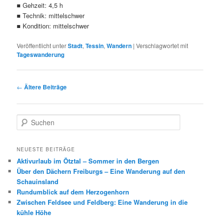
■ Gehzeit: 4,5 h
■ Technik: mittelschwer
■ Kondition: mittelschwer
Veröffentlicht unter
Stadt
,
Tessin
,
Wandern
|
Verschlagwortet mit
Tageswanderung
Beitragsnavigation
←
Ältere Beiträge
S
u
c
h
NEUESTE BEITRÄGE
e
Aktivurlaub im Ötztal – Sommer in den Bergen
n
Über den Dächern Freiburgs – Eine Wanderung auf den
Schauinsland
Rundumblick auf dem Herzogenhorn
Zwischen Feldsee und Feldberg: Eine Wanderung in die
kühle Höhe