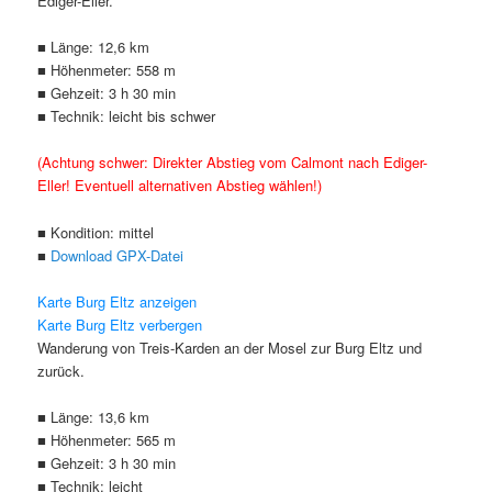
Ediger-Eller.
■ Länge: 12,6 km
■ Höhenmeter: 558 m
■ Gehzeit: 3 h 30 min
■ Technik: leicht bis schwer
(Achtung schwer: Direkter Abstieg vom Calmont nach Ediger-
Eller! Eventuell alternativen Abstieg wählen!)
■ Kondition: mittel
■
Download GPX-Datei
Klicke hier, um Marketing-Cookie
Karte Burg Eltz anzeigen
Karte Burg Eltz verbergen
akzeptieren und diesen Inhalt zu akt
Wanderung von Treis-Karden an der Mosel zur Burg Eltz und
zurück.
■ Länge: 13,6 km
■ Höhenmeter: 565 m
■ Gehzeit: 3 h 30 min
■ Technik: leicht