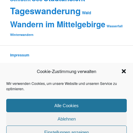
Tageswanderung
Wald
Wandern im Mittelgebirge
Wasserfall
Winterwandern
Impressum
Datenschutzerklärung
Cookie-Zustimmung verwalten
Rechtliche Hinweise (Disclaimer)
Wir verwenden Cookies, um unsere Website und unseren Service zu
optimieren.
© 2016–2026 TIMO WINTER
Alle Cookies
Ablehnen
Datenschutzerklärung
Stolz präsentiert von WordPress
Einstellungen anzeigen