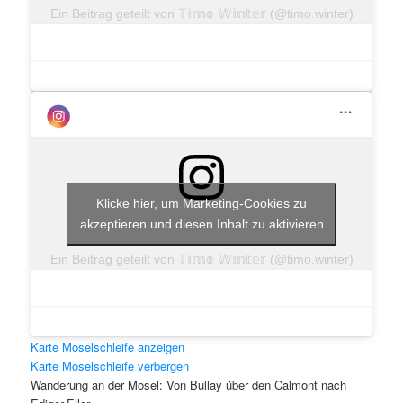
Ein Beitrag geteilt von 𝕋𝕚𝕞𝕠 𝕎𝕚𝕟𝕥𝕖𝕣 (@timo.winter)
Klicke hier, um Marketing-Cookies zu
akzeptieren und diesen Inhalt zu aktivieren
Ein Beitrag geteilt von 𝕋𝕚𝕞𝕠 𝕎𝕚𝕟𝕥𝕖𝕣 (@timo.winter)
Klicke hier, um Marketing-Cookie
Karte Moselschleife anzeigen
Karte Moselschleife verbergen
akzeptieren und diesen Inhalt zu akt
Wanderung an der Mosel: Von Bullay über den Calmont nach