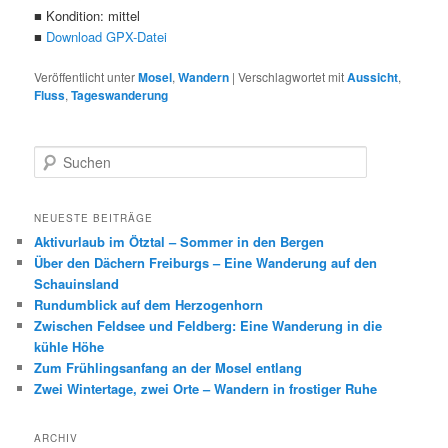
■ Kondition: mittel
■
Download GPX-Datei
Veröffentlicht unter
Mosel
,
Wandern
|
Verschlagwortet mit
Aussicht
,
Fluss
,
Tageswanderung
S
u
c
h
NEUESTE BEITRÄGE
e
Aktivurlaub im Ötztal – Sommer in den Bergen
n
Über den Dächern Freiburgs – Eine Wanderung auf den
Schauinsland
Rundumblick auf dem Herzogenhorn
Zwischen Feldsee und Feldberg: Eine Wanderung in die
kühle Höhe
Zum Frühlingsanfang an der Mosel entlang
Zwei Wintertage, zwei Orte – Wandern in frostiger Ruhe
ARCHIV