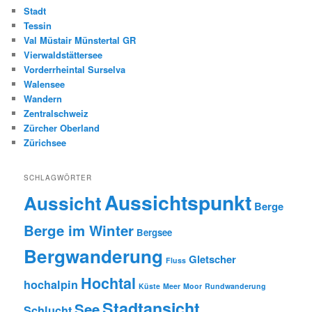
Stadt
Tessin
Val Müstair Münstertal GR
Vierwaldstättersee
Vorderrheintal Surselva
Walensee
Wandern
Zentralschweiz
Zürcher Oberland
Zürichsee
SCHLAGWÖRTER
Aussichtspunkt
Aussicht
Berge
Berge im Winter
Bergsee
Bergwanderung
Gletscher
Fluss
Hochtal
hochalpin
Küste
Meer
Moor
Rundwanderung
Stadtansicht
See
Schlucht