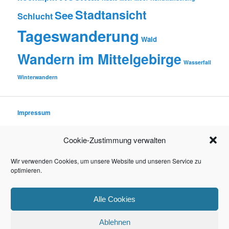
Stadtansicht
See
Schlucht
Tageswanderung
Wald
Wandern im Mittelgebirge
Wasserfall
Winterwandern
Impressum
Datenschutzerklärung
Cookie-Zustimmung verwalten
Rechtliche Hinweise (Disclaimer)
Wir verwenden Cookies, um unsere Website und unseren Service zu
optimieren.
© 2016–2026 TIMO WINTER
Alle Cookies
Ablehnen