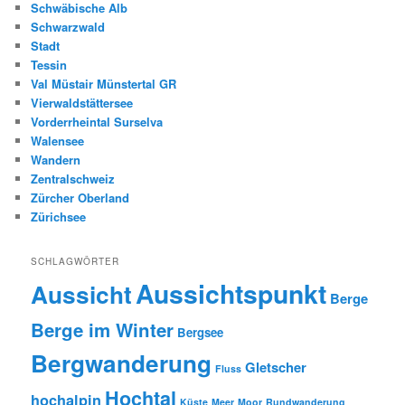
Schwäbische Alb
Schwarzwald
Stadt
Tessin
Val Müstair Münstertal GR
Vierwaldstättersee
Vorderrheintal Surselva
Walensee
Wandern
Zentralschweiz
Zürcher Oberland
Zürichsee
SCHLAGWÖRTER
Aussichtspunkt
Aussicht
Berge
Berge im Winter
Bergsee
Bergwanderung
Gletscher
Fluss
Hochtal
hochalpin
Küste
Meer
Moor
Rundwanderung