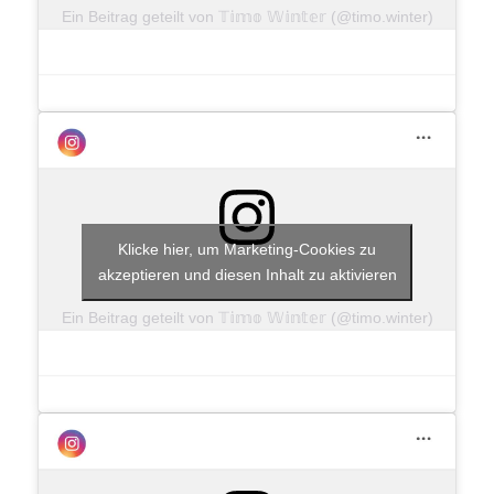
Ein Beitrag geteilt von 𝕋𝕚𝕞𝕠 𝕎𝕚𝕟𝕥𝕖𝕣 (@timo.winter)
Klicke hier, um Marketing-Cookies zu
akzeptieren und diesen Inhalt zu aktivieren
Ein Beitrag geteilt von 𝕋𝕚𝕞𝕠 𝕎𝕚𝕟𝕥𝕖𝕣 (@timo.winter)