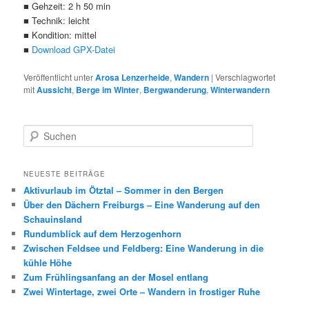
■ Gehzeit: 2 h 50 min
■ Technik: leicht
■ Kondition: mittel
■
Download GPX-Datei
Veröffentlicht unter
Arosa Lenzerheide
,
Wandern
|
Verschlagwortet
mit
Aussicht
,
Berge im Winter
,
Bergwanderung
,
Winterwandern
S
u
c
h
NEUESTE BEITRÄGE
e
Aktivurlaub im Ötztal – Sommer in den Bergen
n
Über den Dächern Freiburgs – Eine Wanderung auf den
Schauinsland
Rundumblick auf dem Herzogenhorn
Zwischen Feldsee und Feldberg: Eine Wanderung in die
kühle Höhe
Zum Frühlingsanfang an der Mosel entlang
Zwei Wintertage, zwei Orte – Wandern in frostiger Ruhe