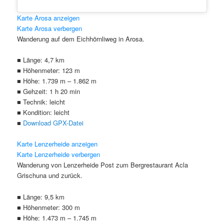
Klicke hier, um Marketing-Cookie
Karte Arosa anzeigen
Karte Arosa verbergen
akzeptieren und diesen Inhalt zu akt
Wanderung auf dem Eichhörnliweg in Arosa.
■ Länge: 4,7 km
■ Höhenmeter: 123 m
■ Höhe: 1.739 m – 1.862 m
■ Gehzeit: 1 h 20 min
■ Technik: leicht
■ Kondition: leicht
■
Download GPX-Datei
Klicke hier, um Marketing-Cookie
Karte Lenzerheide anzeigen
Karte Lenzerheide verbergen
akzeptieren und diesen Inhalt zu akt
Wanderung von Lenzerheide Post zum Bergrestaurant Acla
Grischuna und zurück.
■ Länge: 9,5 km
■ Höhenmeter: 300 m
■ Höhe: 1.473 m – 1.745 m